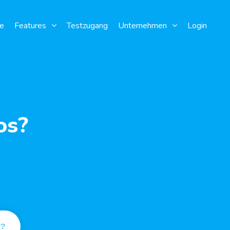
e
Features
Testzugang
Unternehmen
Login
os?
s?