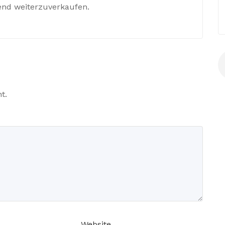
end weiterzuverkaufen.
t.
Website